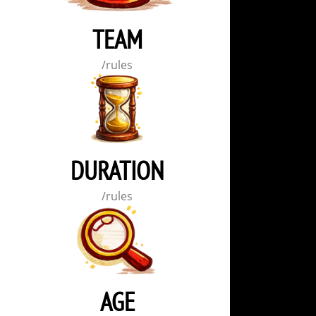
TEAM
/rules
DURATION
/rules
AGE