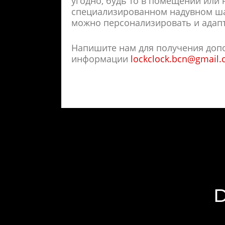
угодно, будь то в помещении или 
специализированном надувном шат
можно персонализировать и адапт
Напишите нам для получения доп
информации
lockclock.bcn@gmail
D