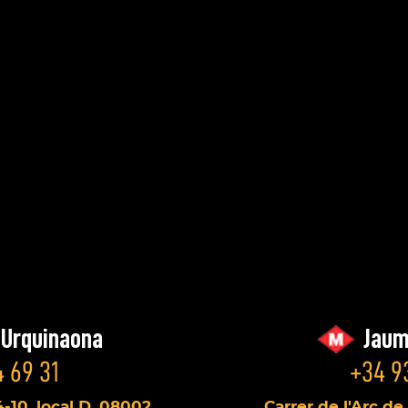
/Urquinaona
Jaum
 69 31
+34 9
4-10, local D, 08002
Carrer de l'Arc de