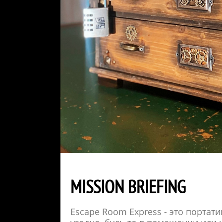
MISSION BRIEFING
Escape Room Express - это портат