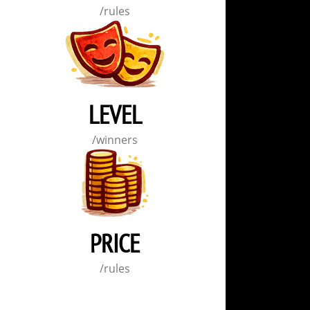
/rules
LEVEL
/winners
PRICE
/rules