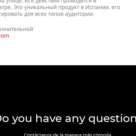
на улице. Все действия проводятся в
ре. Это уникальный продукт в Испании, его
ировать для всех типов аудитории.
олнительной
.com
o you have any questio
Contáctanos de la manera más cómoda.