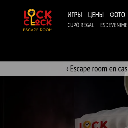
Перейти
к
ИГРЫ
ЦЕНЫ
ФОТО
основному
содержанию
CUPÓ REGAL
ESDEVENIME
‹ Escape room en cas