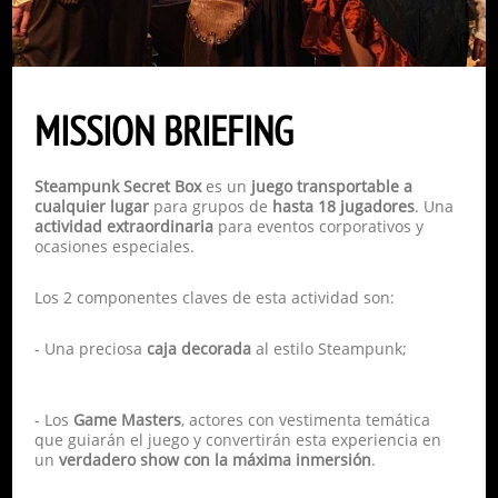
MISSION BRIEFING
Steampunk Secret Box
es un
juego
transportable a
cualquier lugar
para grupos de
hasta 18 jugadores
. Una
actividad extraordinaria
para eventos corporativos y
ocasiones especiales.
Los 2 componentes claves de esta actividad son:
- Una preciosa
caja decorada
al estilo Steampunk;
- Los
Game Masters
, actores con vestimenta temática
que guiarán el juego y convertirán esta experiencia en
un
verdadero show con la máxima inmersión
.