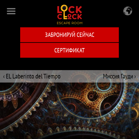
Перейти
к
основному
содержанию
ЗАБРОНИРУЙ СЕЙЧАС
СЕРТИФИКАТ
‹ EL Laberinto del Tiempo
Миссия Гауди ›