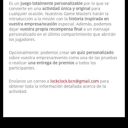
Es un
juego totalmente personalizable
por lo que se
convierte en una
actividad única y original
para
cualquier ocasión. Nuestros Game Masters harán la
introducción a la misión con la
historia inspirada en
vuestra empresa/ocasión
especial. Además, podemos
dejar
vuestra propia recompensa final
o un mensaje
personalizado en el último compartimiento que abrirán
los jugadores.
Opcionalmente: podemos crear
un quiz personalizado
sobre vuestra empresa/evento como una de las pruebas
o realizar
una entrega de premios
a todos los
participantes.
Envíanos un correo a
lockclock.bcn@gmail.com
para
obtener toda la información detallada acerca de la
actividad.