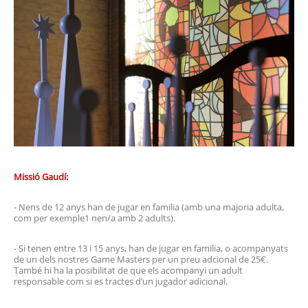
Missió Gaudí:
- Nens de 12 anys han de jugar en familia (amb una majoria adulta,
com per exemple1 nen/a amb 2 adults).
- Si tenen entre 13 i 15 anys, han de jugar en familia, o acompanyats
de un dels nostres Game Masters per un preu adcional de 25€.
També hi ha la posibilitat de que els acompanyi un adult
responsable com si es tractes d’un jugador adicional.