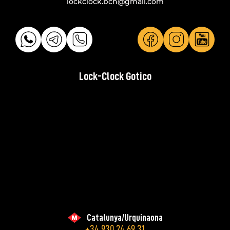
lockclock.bcn@gmail.com
Lock-Clock Gotico
Catalunya/Urquinaona
+34 930 24 69 31