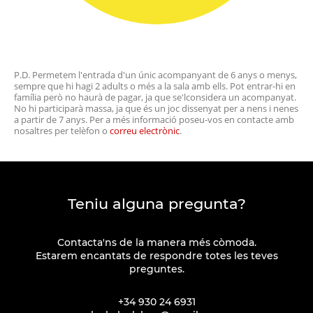
P.D. Permetem l'entrada d'un únic acompanyant de 6 anys o menys,
sempre que hi hagi 2 adults o més a la sala amb ells. Pot entrar-hi en
família però no haurà de pagar, ja que se'lconsidera un acompanyat.
No hi participarà massa, ja que és un joc dissenyat per a nens i nenes
a partir de 7 anys. Per a més informació poseu-vos en contacte amb
nosaltres per telèfon o
correu electrònic
.
Teniu alguna pregunta?
Contacta'ns de la manera més còmoda.
Estarem encantats de respondre totes les teves
preguntes.
+34 930 24 6931