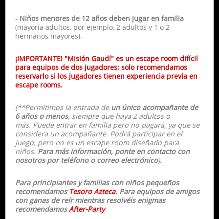
-
Niños menores de 12 años deben jugar en familia
(mayoría adultos, por ejemplo, 2 adultos y 1 o 2
hermanos mayores).
¡IMPORTANTE! "Misión Gaudí" es un escape room difícil
para equipos de dos jugadores; solo recomendamos
reservarlo si los jugadores tienen experiencia previa en
escape rooms.
(**Permitimos la entrada de
un único acompañante de
6 años o menos
, siempre que haya 2 adultos o
más. Puede entrar en família pero no pagará, ya que se
considera un acompañante. Podrá participar en el
juego, pero no es un escape room diseñado para
niños.
Para más información, ponte en contacto con
nosotros por teléfono o correo electrónico
)
.
Para principiantes y familias con niños pequeños
recomendamos
Tesoro Azteca
. Para equipos de amigos
con ganas de reír mientras resolvéis enigmas
recomendamos
After-Party