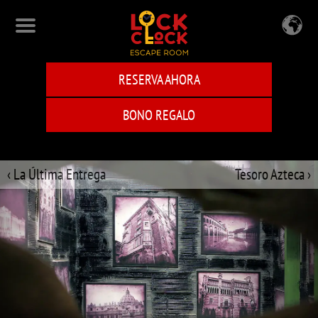
Skip
to
main
content
RESERVA AHORA
BONO REGALO
‹ La Última Entrega
Tesoro Azteca ›