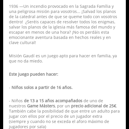
1936 —Un incendio provocado en la Sagrada Família y
una peligrosa misión para vosotros... ¡Salvad los planos
de la catedral antes de que se queme todo con vosotros
dentro! ¿Seréis capaces de resolver todos los enigmas,
salvar los planos de la iglesia más famosa del mundo y
escapar en menos de una hora? ¡No os perdáis esta
emocionante aventura basada en hechos reales y en
clave cultural!
Misión Gaudí es un juego apto para hacer en familia, ya
que no da miedo.
Este juego pueden hacer:
-
Niños solos a partir de 16 años.
- Niños
de 13 a 15 años acompañados
de uno de
nuestros
Game Másters
, por un
precio adicional de 25€
.
También cabe la posibilidad de que entre un adulto para
jugar con ellos por el precio de un jugador extra
(siempre y cuando no se exceda el aforo máximo de
jugadores por sala)