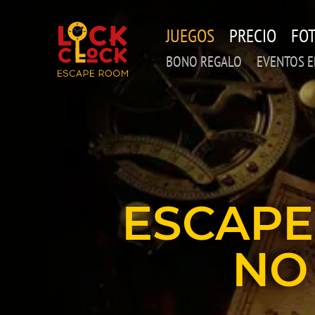
Skip
to
JUEGOS
PRECIO
FO
main
content
BONO REGALO
EVENTOS 
ESCAPE
NO