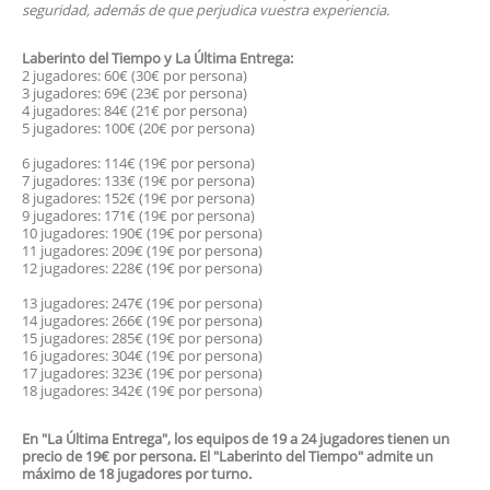
seguridad, además de que perjudica vuestra experiencia.
Laberinto del Tiempo y La Última Entrega:
2 jugadores: 60€ (30€ por persona)
3 jugadores: 69€ (23€ por persona)
4 jugadores: 84€ (21€ por persona)
5 jugadores: 100€ (20€ por persona)
6 jugadores: 114€ (19€ por persona)
7 jugadores: 133€ (19€ por persona)
8 jugadores: 152€ (19€ por persona)
9 jugadores: 171€ (19€ por persona)
10 jugadores: 190€ (19€ por persona)
11 jugadores: 209€ (19€ por persona)
12 jugadores: 228€ (19€ por persona)
13 jugadores: 247€ (19€ por persona)
14 jugadores: 266€ (19€ por persona)
15 jugadores: 285€ (19€ por persona)
16 jugadores: 304€ (19€ por persona)
17 jugadores: 323€ (19€ por persona)
18 jugadores: 342€ (19€ por persona)
En "La Última Entrega", los equipos de 19 a 24 jugadores tienen un
precio de 19€ por persona. El "Laberinto del Tiempo" admite un
máximo de 18 jugadores por turno.