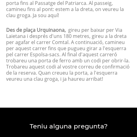
porta fins al Passatge del Patriarca. Al passeig,
camineu fins al pont: estem a la dreta, on veureu la
clau groga. Ja sou aquí!
Des de plaça Urquinaona,
gireu per baixar per Via
Laietana i després d'uns 180 metres, gireu a la dreta
per agafar el carrer Comtal. A continuació, camineu
per aquest carrer fins que pugueu girar a l'esquerra
pel carrer Espolsa-sacs. Al final d'aquest carreró
trobareu una porta de ferro amb un codi per obrir-la.
Trobareu aquest codi al vostre correu de confirmació
de la reserva. Quan creueu la porta, a l'esquerra
veureu una clau groga, i ja haureu arribat!
Teniu alguna pregunta?