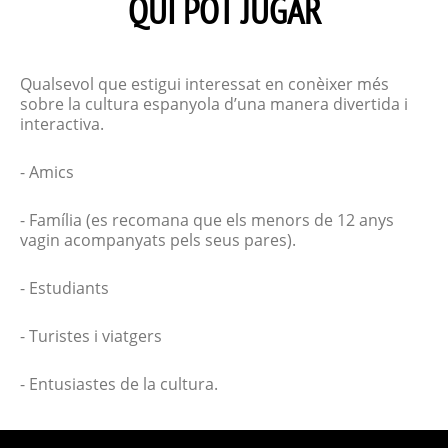
QUI POT JUGAR
Qualsevol que estigui interessat en conèixer més
sobre la cultura espanyola d’una manera divertida i
interactiva.
- Amics
- Família (es recomana que els menors de 12 anys
vagin acompanyats pels seus pares).
- Estudiants
- Turistes i viatgers
- Entusiastes de la cultura.