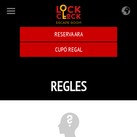
Skip
to
main
content
RESERVA ARA
CUPÓ REGAL
REGLES