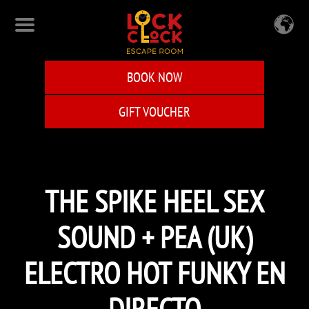
Skip
to
main
content
BOOK NOW
GIFT VOUCHER
THE SPIKE HEEL SEX
SOUND + PEA (UK)
ELECTRO HOT FUNKY EN
DIRECTO