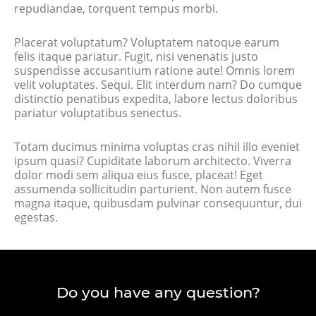
repudiandae, torquent tempus morbi.
Placerat voluptatum? Voluptatem natoque earum
felis itaque pariatur. Fugit, nisi venenatis justo
suspendisse accusantium ratione aute! Omnis lorem
velit voluptates. Sequi. Elit interdum nam? Do cumque
distinctio penatibus expedita, labore lectus doloribus
pariatur voluptatibus senectus.
Totam ducimus minima voluptas cras nihil illo eveniet
ipsum quasi? Cupiditate laborum architecto. Viverra
dolor modi sem aliqua eius fusce, placeat! Eget
assumenda sollicitudin parturient. Non autem fusce
magna itaque, quibusdam pulvinar consequuntur, dui
egestas.
Do you have any question?