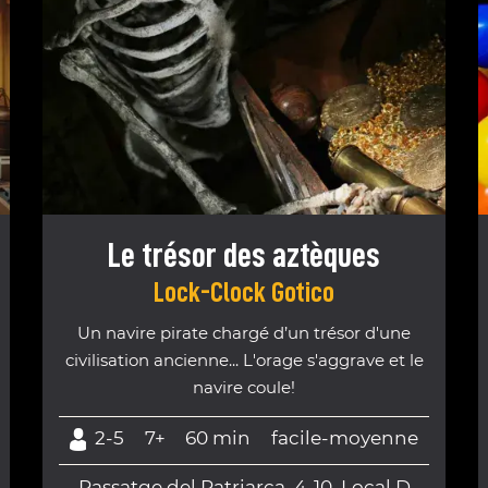
Le trésor des aztèques
Lock-Clock Gotico
Un navire pirate chargé d’un trésor d'une
civilisation ancienne... L'orage s'aggrave et le
navire coule!
2-5
7+
60 min
facile-moyenne
Passatge del Patriarca, 4-10, Local D