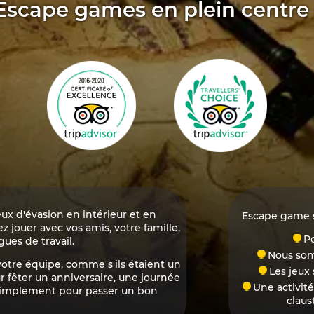
 Escape games en plein centre
ux d'évasion en intérieur et en
Escape game si
z jouer avec vos amis, votre famille,
Po
gues de travail.
Nous som
otre équipe, comme s'ils étaient un
Les jeux
ur fêter un anniversaire, une journée
Une activité
u simplement pour passer un bon
claus