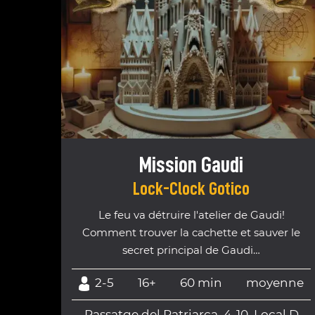
Mission Gaudi
Lock-Clock Gotico
Le feu va détruire l'atelier de Gaudi!
Comment trouver la cachette et sauver le
secret principal de Gaudi…
2-5
16+
60 min
moyenne
Passatge del Patriarca, 4-10, Local D