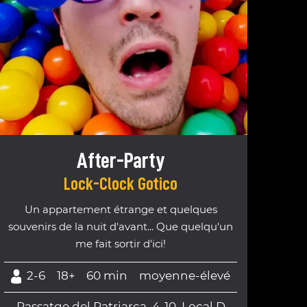
After-Party
Lock-Clock Gotico
Un appartement étrange et quelques
souvenirs de la nuit d'avant... Que quelqu'un
me fait sortir d'ici!
2-6
18+
60 min
moyenne-élevé
Passatge del Patriarca, 4-10, Local D