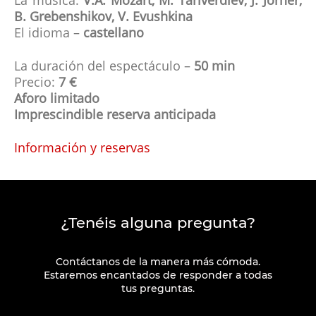
La música:
V.A. Mozart, M. Tariverdiev, J. Jorner,
B. Grebenshikov, V. Evushkina
El idioma –
castellano
La duración del espectáculo –
50 min
Precio:
7 €
Aforo limitado
Imprescindible reserva anticipada
Información y reservas
¿Tenéis alguna pregunta?
Contáctanos de la manera más cómoda.
Estaremos encantados de responder a todas
tus preguntas.