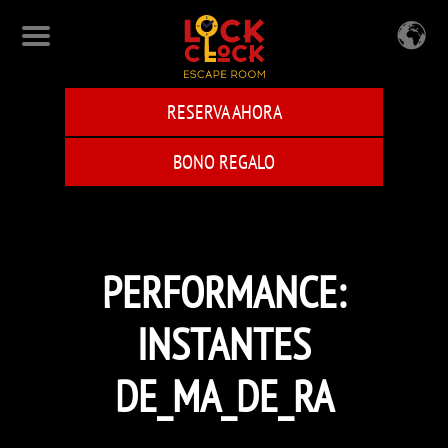
Skip
to
main
content
RESERVA AHORA
BONO REGALO
PERFORMANCE:
INSTANTES
DE_MA_DE_RA