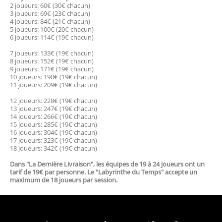
2 joueurs: 60€ (30€ chacun)
3 joueurs: 69€ (23€ chacun)
4 joueurs: 84€ (21€ chacun)
5 joueurs: 100€ (20€ chacun)
6 joueurs: 114€ (19€ chacun)
7 joueurs: 133€ (19€ chacun)
8 joueurs: 152€ (19€ chacun)
9 joueurs: 171€ (19€ chacun)
10 joueurs: 190€ (19€ chacun)
11 joueurs: 209€ (19€ chacun)
12 joueurs: 228€ (19€ chacun)
13 joueurs: 247€ (19€ chacun)
14 joueurs: 266€ (19€ chacun)
15 joueurs: 285€ (19€ chacun)
16 joueurs: 304€ (19€ chacun)
17 joueurs: 323€ (19€ chacun)
18 joueurs: 342€ (19€ chacun)
Dans "La Dernière Livraison", les équipes de 19 à 24 joueurs ont un
tarif de 19€ par personne. Le "Labyrinthe du Temps" accepte un
maximum de 18 joueurs par session.