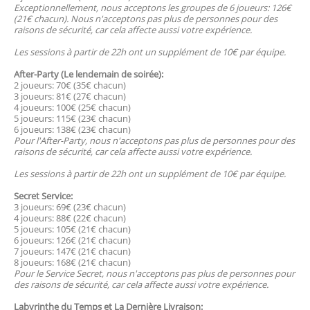
Exceptionnellement, nous acceptons les groupes de 6 joueurs: 126€
(21€ chacun). Nous n'acceptons pas plus de personnes pour des
raisons de sécurité, car cela affecte aussi votre expérience.
Les sessions à partir de 22h ont un supplément de 10€ par équipe.
After-Party (Le lendemain de soirée):
2 joueurs: 70€ (35€ chacun)
3 joueurs: 81€ (27€ chacun)
4 joueurs: 100€ (25€ chacun)
5 joueurs: 115€ (23€ chacun)
6 joueurs: 138€ (23€ chacun)
Pour l'After-Party, nous n'acceptons pas plus de personnes pour des
raisons de sécurité, car cela affecte aussi votre expérience.
Les sessions à partir de 22h ont un supplément de 10€ par équipe.
Secret Service:
3 joueurs: 69€ (23€ chacun)
4 joueurs: 88€ (22€ chacun)
5 joueurs: 105€ (21€ chacun)
6 joueurs: 126€ (21€ chacun)
7 joueurs: 147€ (21€ chacun)
8 joueurs: 168€ (21€ chacun)
Pour le Service Secret, nous n'acceptons pas plus de personnes pour
des raisons de sécurité, car cela affecte aussi votre expérience.
Labyrinthe du Temps et La Dernière Livraison: