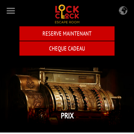
Skip
to
main
content
RESERVE MAINTENANT
CHEQUE CADEAU
PRIX