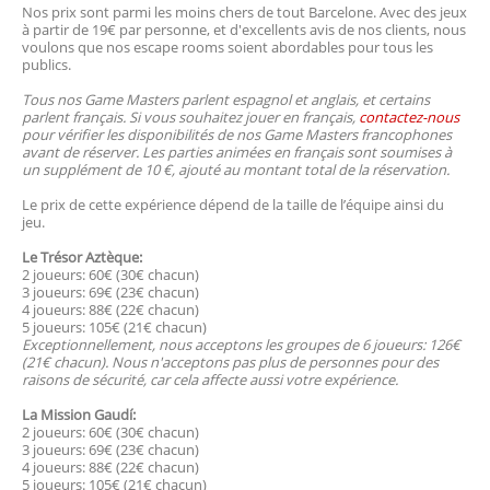
Nos prix sont parmi les moins chers de tout Barcelone. Avec des jeux
à partir de 19€ par personne, et d'excellents avis de nos clients, nous
voulons que nos escape rooms soient abordables pour tous les
publics.
Tous nos Game Masters parlent espagnol et anglais, et certains
parlent français. Si vous souhaitez jouer en français,
contactez-nous
pour vérifier les disponibilités de nos Game Masters francophones
avant de réserver. Les parties animées en français sont soumises à
un supplément de 10 €, ajouté au montant total de la réservation.
Le prix de cette expérience dépend de la taille de l’équipe ainsi du
jeu.
Le Trésor Aztèque:
2 joueurs: 60€ (30€ chacun)
3 joueurs: 69€ (23€ chacun)
4 joueurs: 88€ (22€ chacun)
5 joueurs: 105€ (21€ chacun)
Exceptionnellement, nous acceptons les groupes de 6 joueurs: 126€
(21€ chacun). Nous n'acceptons pas plus de personnes pour des
raisons de sécurité, car cela affecte aussi votre expérience.
La Mission Gaudí:
2 joueurs: 60€ (30€ chacun)
3 joueurs: 69€ (23€ chacun)
4 joueurs: 88€ (22€ chacun)
5 joueurs: 105€ (21€ chacun)