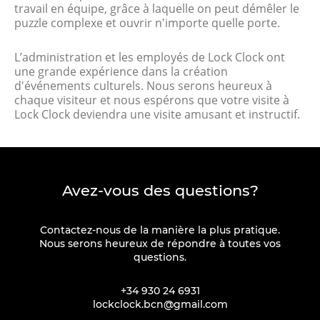
travail en équipe, grâce à laquelle on peut démêler le
puzzle complexe et ouvrir n'importe quelle porte.
L’administration et les employés de Lock Clock ont
une grande expérience dans la création
d'événements culturels. Nous serons heureux à
chaque visiteur et nous espérons que votre visite à
Lock Clock deviendra une visite amusant et instructif.
Avez-vous des questions?
Contactez-nous de la manière la plus pratique.
Nous serons heureux de répondre à toutes vos
questions.
+34 930 24 6931
lockclock.bcn@gmail.com