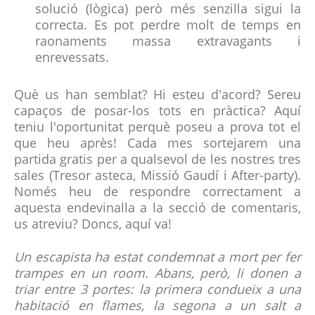
solució (lògica) però més senzilla sigui la
correcta. Es pot perdre molt de temps en
raonaments massa extravagants i
enrevessats.
Què us han semblat? Hi esteu d'acord? Sereu
capaços de posar-los tots en pràctica? Aquí
teniu l'oportunitat perquè poseu a prova tot el
que heu après! Cada mes sortejarem una
partida gratis per a qualsevol de les nostres tres
sales (Tresor asteca, Missió Gaudí i After-party).
Només heu de respondre correctament a
aquesta endevinalla a la secció de comentaris,
us atreviu? Doncs, aquí va!
Un escapista ha estat condemnat a mort per fer
trampes en un room. Abans, però, li donen a
triar entre 3 portes: la primera condueix a una
habitació en flames, la segona a un salt a