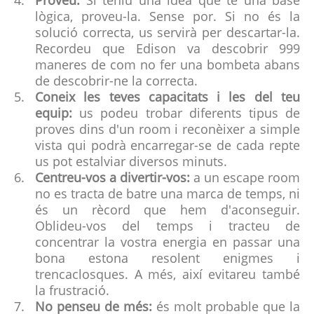
Proveu:
Si teniu una idea que té una base
lògica, proveu-la. Sense por. Si no és la
solució correcta, us servirà per descartar-la.
Recordeu que Edison va descobrir 999
maneres de com no fer una bombeta abans
de descobrir-ne la correcta.
Coneix les teves capacitats i les del teu
equip:
us podeu trobar diferents tipus de
proves dins d'un room i reconèixer a simple
vista qui podrà encarregar-se de cada repte
us pot estalviar diversos minuts.
Centreu-vos a divertir-vos:
a un escape room
no es tracta de batre una marca de temps, ni
és un rècord que hem d'aconseguir.
Oblideu-vos del temps i tracteu de
concentrar la vostra energia en passar una
bona estona resolent enigmes i
trencaclosques. A més, així evitareu també
la frustració.
No penseu de més:
és molt probable que la