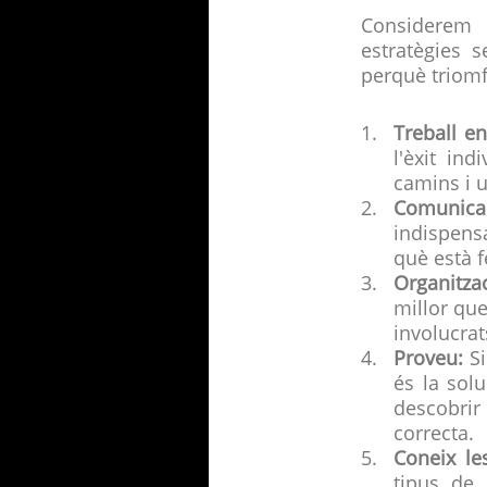
Considerem 
estratègies 
perquè triomf
Treball en
l'èxit in
camins i 
Comunica
indispens
què està f
Organitzac
millor qu
involucrat
Proveu:
Si
és la sol
descobrir
correcta.
Coneix le
tipus de