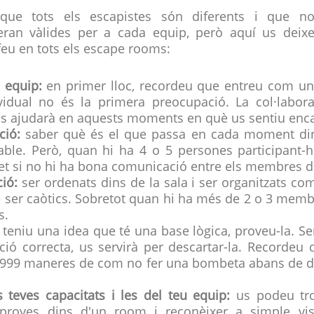
que tots els escapistes són diferents i que n
seran vàlides per a cada equip, però aquí us deix
eu en tots els escape rooms:
 equip:
en primer lloc, recordeu que entreu com una
dividual no és la primera preocupació. La col·labor
us ajudarà en aquests moments en què us sentiu enca
ció:
saber què és el que passa en cada moment di
able. Però, quan hi ha 4 o 5 persones participant-h
et si no hi ha bona comunicació entre els membres de
ió:
ser ordenats dins de la sala i ser organitzats co
e ser caòtics. Sobretot quan hi ha més de 2 o 3 memb
s.
 teniu una idea que té una base lògica, proveu-la. Se
ució correcta, us servirà per descartar-la. Recordeu
 999 maneres de com no fer una bombeta abans de de
s teves capacitats i les del teu equip:
us podeu tro
 proves dins d'un room i reconèixer a simple vi