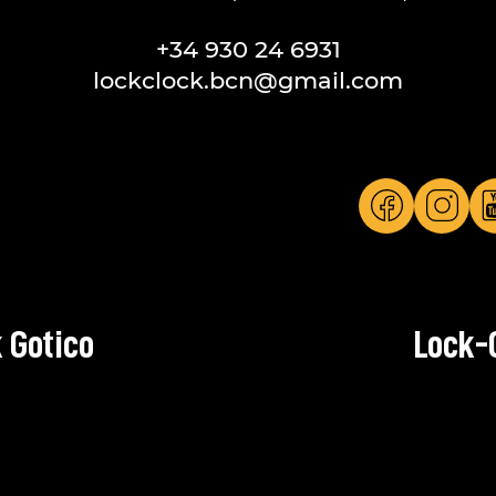
+34 930 24 6931
lockclock.bcn@gmail.com
 Gotico
Lock-