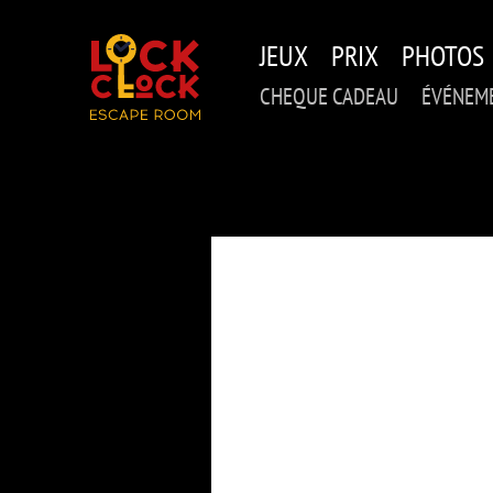
Skip
to
JEUX
PRIX
PHOTOS
main
content
CHEQUE CADEAU
ÉVÉNEME
7 CON
DE 