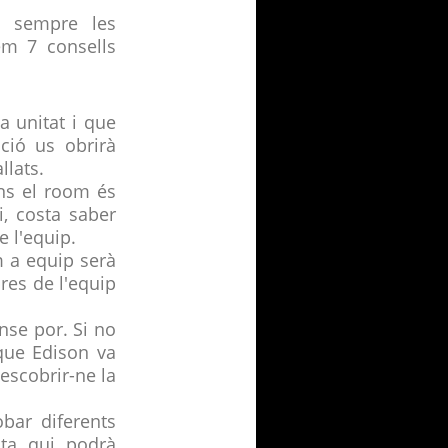
o sempre les
em 7 consells
 unitat i que
ació us obrirà
llats.
ns el room és
i, costa saber
 l'equip.
m a equip serà
res de l'equip
nse por. Si no
 que Edison va
scobrir-ne la
bar diferents
sta qui podrà