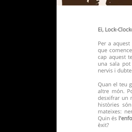
Ei, Lock-Cloc
Per a aquest
que comenceu
cap aquest te
una sala pot
nervis i dubte
Quan el teu g
altre món. P
desxifrar un 
històries só
mateixes: ner
Quin és
l'enf
èxit?