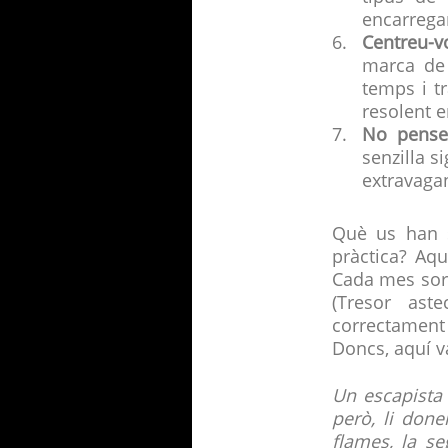
encarregar
Centreu-vo
marca de 
temps i t
resolent e
No pense
senzilla 
extravagan
Què us han s
pràctica? Aqu
Cada mes sort
(Tresor ast
correctament
Doncs, aquí v
Un escapista
però, li done
flames, la s