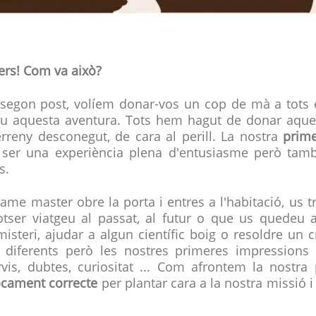
kers! Com va això?
 segon post, volíem donar-vos un cop de mà a tots e
 aquesta aventura. Tots hem hagut de donar aque
rreny desconegut, de cara al perill. La nostra
prim
 ser una experiència plena d'entusiasme però ta
s.
ame master obre la porta i entres a l'habitació, us t
otser viatgeu al passat, al futur o que us quedeu a
misteri, ajudar a algun científic boig o resoldre un c
n diferents però les nostres primeres impressions 
vis, dubtes, curiositat ... Com afrontem la nostra
ocament correcte
per plantar cara a la nostra missió i