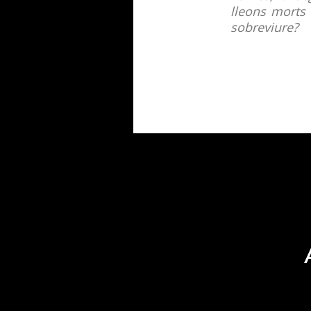
lleons morts 
sobreviure?