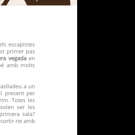
ls escapistes
st primer pas
era vegada
en
mbé amb molts
raslladeu a un
l present per
rim. Totes les
solen ser les
 primera sala?
 sortir-ne amb