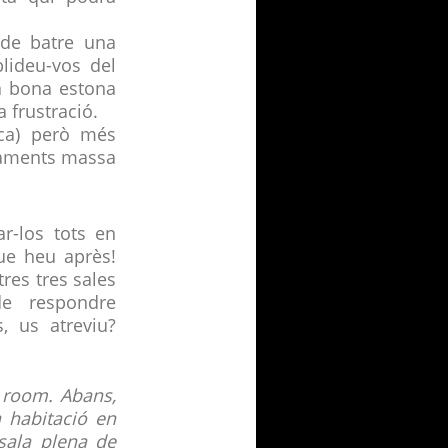
de batre una
lideu-vos del
na bona estona
 frustració.
ica) però més
onaments massa
r-los tots en
que heu après!
res tres sales
de respondre
, us atreviu?
 room. Abans,
a habitació en
sala plena de