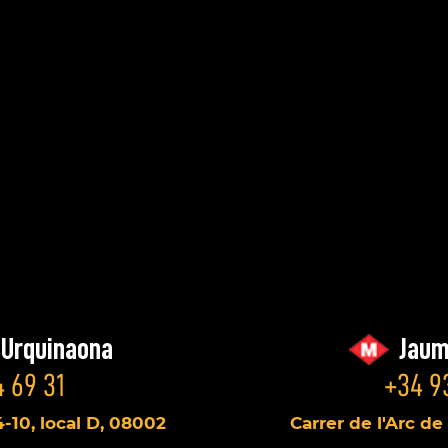
/Urquinaona
Jaum
 69 31
+34 9
4-10, local D, 08002
Carrer de l'Arc de