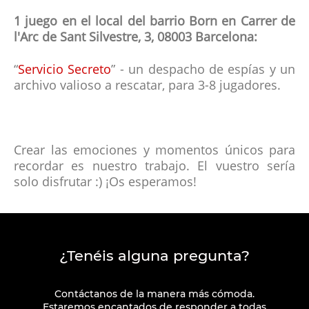
1 juego en el local del barrio Born en Carrer de
l'Arc de Sant Silvestre, 3, 08003 Barcelona:
“
Servicio Secreto
” - un despacho de espías y un
archivo valioso a rescatar, para 3-8 jugadores.
Crear las emociones y momentos únicos para
recordar es nuestro trabajo. El vuestro sería
solo disfrutar :) ¡Os esperamos!
¿Tenéis alguna pregunta?
Contáctanos de la manera más cómoda.
Estaremos encantados de responder a todas