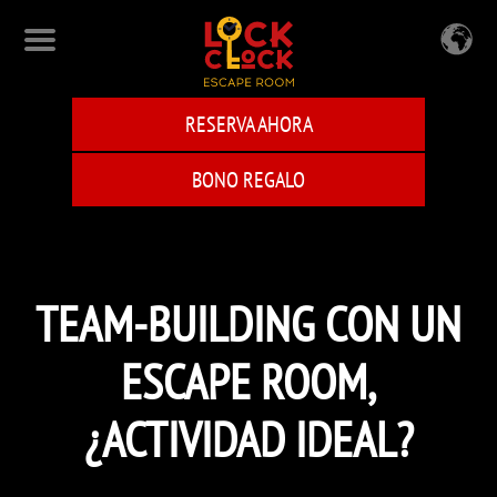
Skip
to
main
content
RESERVA AHORA
BONO REGALO
TEAM-BUILDING CON UN
ESCAPE ROOM,
¿ACTIVIDAD IDEAL?